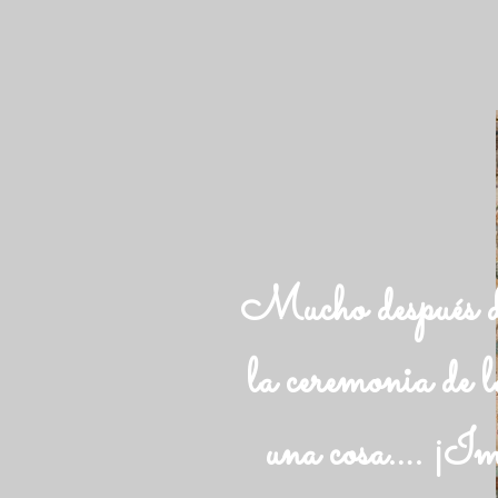
Mucho después d
la ceremonia de l
una cosa…. ¡Im