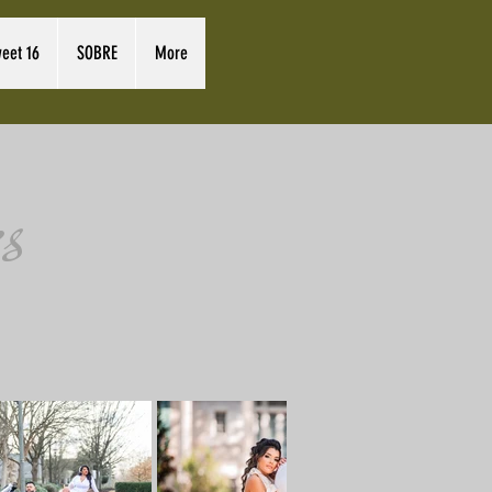
eet 16
SOBRE
More
s