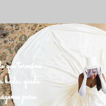
e que termine
a boda, queda
ágenes para